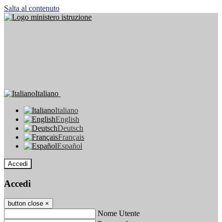
Salta al contenuto
Italiano
Italiano
English
Deutsch
Français
Español
Accedi
Accedi
button close
×
Nome Utente