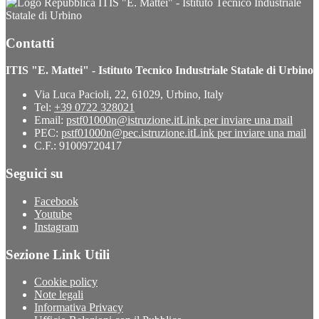
ITIS "E. Mattei" - Istituto Tecnico Industriale
Statale di Urbino
Contatti
ITIS "E. Mattei" - Istituto Tecnico Industriale Statale di Urbino
Via Luca Pacioli, 22, 61029, Urbino, Italy
Tel:
+39 0722 328021
Email:
pstf01000n@istruzione.it
Link per inviare una mail
PEC:
pstf01000n@pec.istruzione.it
Link per inviare una mail
C.F.: 91009720417
Seguici su
Facebook
Youtube
Instagram
Sezione Link Utili
Cookie policy
Note legali
Informativa Privacy