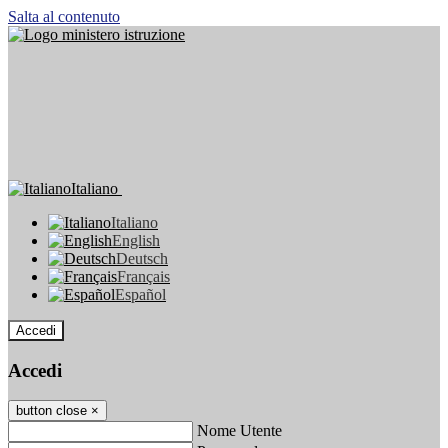
Salta al contenuto
Italiano
Italiano
English
Deutsch
Français
Español
Accedi
Accedi
button close
×
Nome Utente