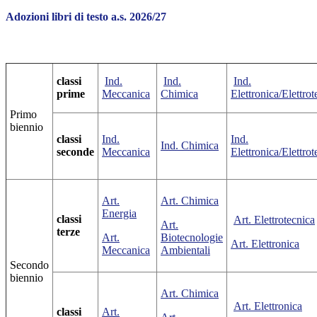
Adozioni libri di testo a.s. 2026/27
classi
Ind.
Ind.
Ind.
prime
Meccanica
Chimica
Elettronica/Elettrot
Primo
biennio
classi
Ind.
Ind.
Ind. Chimica
seconde
Meccanica
Elettronica/Elettrot
Art.
Art. Chimica
Energia
classi
Art. Elettrotecnica
Art.
terze
Art.
Biotecnologie
Art. Elettronica
Meccanica
Ambientali
Secondo
biennio
Art. Chimica
Art. Elettronica
classi
Art.