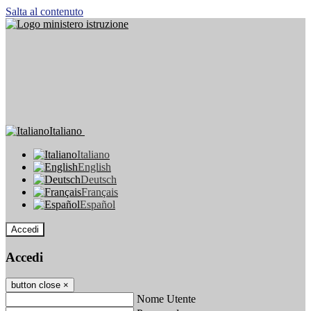
Salta al contenuto
Italiano
Italiano
English
Deutsch
Français
Español
Accedi
Accedi
button close
×
Nome Utente