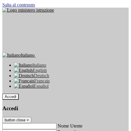
Salta al contenuto
Italiano
Italiano
English
Deutsch
Français
Español
Accedi
Accedi
button close
×
Nome Utente