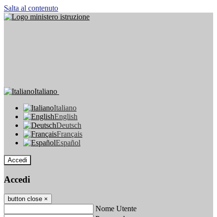
Salta al contenuto
Italiano
Italiano
English
Deutsch
Français
Español
Accedi
Accedi
button close
×
Nome Utente