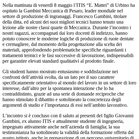
Nella mattinata di venerdì 8 maggio l’ITIS “E. Mattei” di Urbino ha
ospitato la Gambini Meccanica di Pesaro, leader mondiale nel
settore di produzione di ingranaggi. Francesco Gambini, titolare
della ditta, ed alcuni dei suoi migliori tecnici hanno tenuto una
lezione alle nostre classi quarte di Meccanica. Durante l’incontro i
nostri ragazzi, accompagnati dai loro docenti di indirizzo, hanno
potuto conoscere le moderne logiche di produzione di ruote dentate
e cremagliere, dal momento della progettazione alla scelta dei
materiali, approfondendo problematiche specifiche riguardanti i
trattamenti termici e le fasi successive di lavorazione, indispensabili
per garantire elevati standard qualitativi al prodotto finale.
Gli studenti hanno mostrato entusiasmo e soddisfazione nei
confronti dell’attività svolta, da un lato per il suo carattere
specificatamente orientativo al mondo del lavoro in un settore di loro
interesse, dall’altro per la spontanea interazione che lo ha
contraddistinto, grazie ad una serie di domande reciproche che
hanno stimolato il dibattito e sottolineato la concretezza degli
argomenti di studio e l’importanza di essi nell’ambito lavorativo.
L’incontro si è concluso con il saluto ai presenti del figlio Giovanni
Gambini, ex alunno ITIS e attualmente studente di ingegneria,
impegnato attivamente anche nell’azienda di famiglia; la sua
testimonianza ha sottolineato la validità della formazione offerta dal
nostro istituto, anche in preparazione di un percorso universitario di