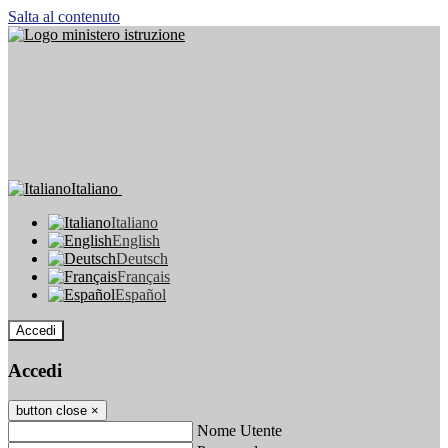
Salta al contenuto
Italiano
Italiano
English
Deutsch
Français
Español
Accedi
Accedi
button close
×
Nome Utente