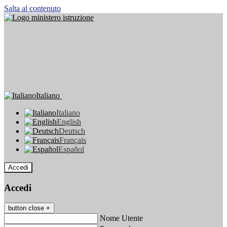
Salta al contenuto
Italiano
Italiano
English
Deutsch
Français
Español
Accedi
Accedi
button close
×
Nome Utente