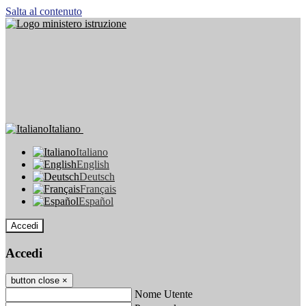
Salta al contenuto
Italiano
Italiano
English
Deutsch
Français
Español
Accedi
Accedi
button close
×
Nome Utente