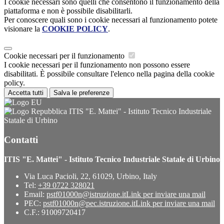
I cookie necessari sono quelli che consentono il funzionamento della
piattaforma e non è possibile disabilitarli.
Per conoscere quali sono i cookie necessari al funzionamento potete
visionare la
COOKIE POLICY
.
Cookie necessari per il funzionamento
I cookie necessari per il funzionamento non possono essere
disabilitati. È possibile consultare l'elenco nella pagina della cookie
policy.
Accetta tutti
Salva le preferenze
ITIS "E. Mattei" - Istituto Tecnico Industriale
Statale di Urbino
Contatti
ITIS "E. Mattei" - Istituto Tecnico Industriale Statale di Urbino
Via Luca Pacioli, 22, 61029, Urbino, Italy
Tel:
+39 0722 328021
Email:
pstf01000n@istruzione.it
Link per inviare una mail
PEC:
pstf01000n@pec.istruzione.it
Link per inviare una mail
C.F.: 91009720417