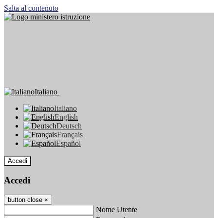
Salta al contenuto
Italiano
Italiano
English
Deutsch
Français
Español
Accedi
Accedi
button close
×
Nome Utente