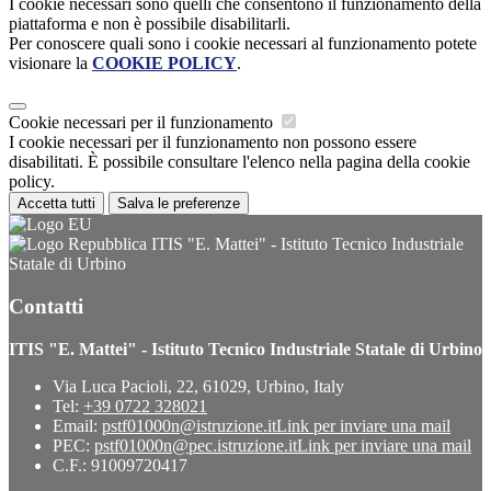
I cookie necessari sono quelli che consentono il funzionamento della
piattaforma e non è possibile disabilitarli.
Per conoscere quali sono i cookie necessari al funzionamento potete
visionare la
COOKIE POLICY
.
Cookie necessari per il funzionamento
I cookie necessari per il funzionamento non possono essere
disabilitati. È possibile consultare l'elenco nella pagina della cookie
policy.
Accetta tutti
Salva le preferenze
ITIS "E. Mattei" - Istituto Tecnico Industriale
Statale di Urbino
Contatti
ITIS "E. Mattei" - Istituto Tecnico Industriale Statale di Urbino
Via Luca Pacioli, 22, 61029, Urbino, Italy
Tel:
+39 0722 328021
Email:
pstf01000n@istruzione.it
Link per inviare una mail
PEC:
pstf01000n@pec.istruzione.it
Link per inviare una mail
C.F.: 91009720417