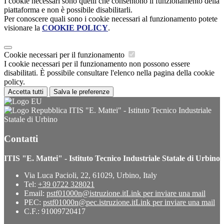
I cookie necessari sono quelli che consentono il funzionamento della
piattaforma e non è possibile disabilitarli.
Per conoscere quali sono i cookie necessari al funzionamento potete
visionare la
COOKIE POLICY
.
Cookie necessari per il funzionamento
I cookie necessari per il funzionamento non possono essere
disabilitati. È possibile consultare l'elenco nella pagina della cookie
policy.
Accetta tutti
Salva le preferenze
ITIS "E. Mattei" - Istituto Tecnico Industriale
Statale di Urbino
Contatti
ITIS "E. Mattei" - Istituto Tecnico Industriale Statale di Urbino
Via Luca Pacioli, 22, 61029, Urbino, Italy
Tel:
+39 0722 328021
Email:
pstf01000n@istruzione.it
Link per inviare una mail
PEC:
pstf01000n@pec.istruzione.it
Link per inviare una mail
C.F.: 91009720417