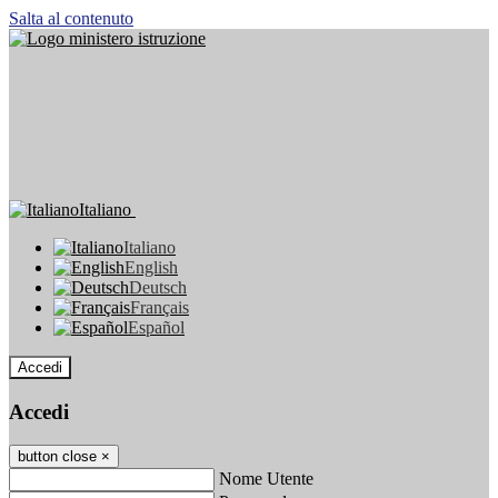
Salta al contenuto
Italiano
Italiano
English
Deutsch
Français
Español
Accedi
Accedi
button close
×
Nome Utente