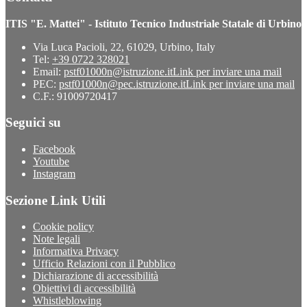
ITIS "E. Mattei" - Istituto Tecnico Industriale Statale di Urbino
Via Luca Pacioli, 22, 61029, Urbino, Italy
Tel:
+39 0722 328021
Email:
pstf01000n@istruzione.it
Link per inviare una mail
PEC:
pstf01000n@pec.istruzione.it
Link per inviare una mail
C.F.: 91009720417
Seguici su
Facebook
Youtube
Instagram
Sezione Link Utili
Cookie policy
Note legali
Informativa Privacy
Ufficio Relazioni con il Pubblico
Dichiarazione di accessibilità
Obiettivi di accessibilità
Whistleblowing