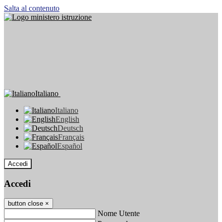
Salta al contenuto
Italiano
Italiano
English
Deutsch
Français
Español
Accedi
Accedi
button close
×
Nome Utente