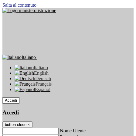
Salta al contenuto
Italiano
Italiano
English
Deutsch
Français
Español
Accedi
Accedi
button close
×
Nome Utente