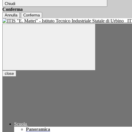
Chiudi
Conferma
Annulla
Conferma
IT
close
Scuola
Panoramica