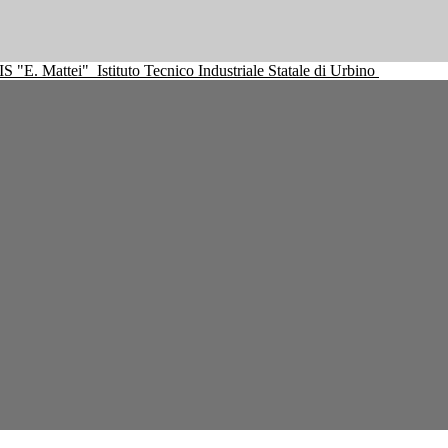
IS "E. Mattei"
Istituto Tecnico Industriale Statale di Urbino