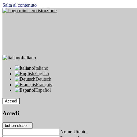
Salta al contenuto
Italiano
Italiano
English
Deutsch
Français
Español
Accedi
Accedi
button close
×
Nome Utente