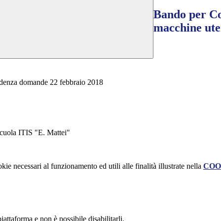
Bando per C
macchine uten
Scadenza domande 22 febbraio 2018
scuola ITIS "E. Mattei"
kie necessari al funzionamento ed utili alle finalità illustrate nella
COO
attaforma e non è possibile disabilitarli.