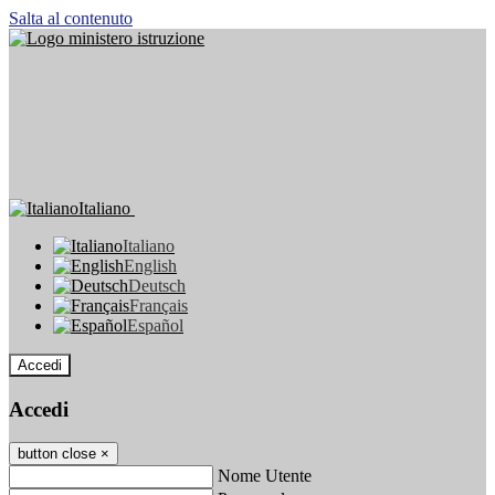
Salta al contenuto
Italiano
Italiano
English
Deutsch
Français
Español
Accedi
Accedi
button close
×
Nome Utente