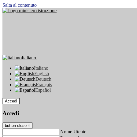
Salta al contenuto
Italiano
Italiano
English
Deutsch
Français
Español
Accedi
Accedi
button close
×
Nome Utente