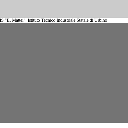
IS "E. Mattei"
Istituto Tecnico Industriale Statale di Urbino