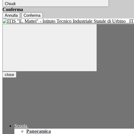
Chiudi
Conferma
Annulla
Conferma
IT
close
Scuola
Panoramica