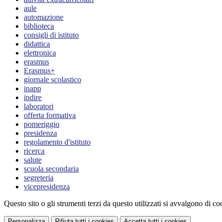
aule
automazione
biblioteca
consigli di istituto
didattica
elettronica
erasmus
Erasmus+
giornale scolastico
inapp
indire
laboratori
offerta formativa
pomeriggio
presidenza
regolamento d'istituto
ricerca
salute
scuola secondaria
segreteria
vicepresidenza
Questo sito o gli strumenti terzi da questo utilizzati si avvalgono di coo
Personalizza
Rifiuta tutti
i cookies
Accetta tutti
i cookies