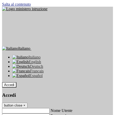
Salta al contenuto
Italiano
Italiano
English
Deutsch
Français
Español
Accedi
Accedi
button close
×
Nome Utente