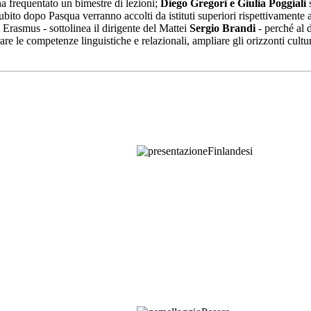
ha frequentato un bimestre di lezioni;
Diego Gregori e Giulia Poggiali
subito dopo Pasqua verranno accolti da istituti superiori rispettivamente 
 Erasmus - sottolinea il dirigente del Mattei
Sergio Brandi
- perché al d
are le competenze linguistiche e relazionali, ampliare gli orizzonti cul