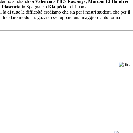
stanno studiando a
Valencia
all’IES Rascanya;
Maroan El Hafidi ed
a
Plasencia
in Spagna e a
Klaipėda
in Lituania.
i là di tutte le difficoltà crediamo che sia per i nostri studenti che per il
turali e dare modo a ragazzi di sviluppare una maggiore autonomia