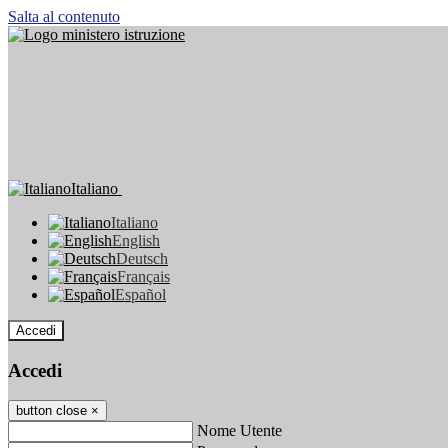
Salta al contenuto
Italiano
Italiano
English
Deutsch
Français
Español
Accedi
Accedi
button close
×
Nome Utente