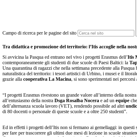
Campo di ricerca per le pagine del sito
Tra didattica e promozione del territorio: l’Itis accoglie nella no
Si avvicina la Pasqua ed entrano nel vivo i progetti Erasmus dell’
Itis
contemporaneamente gli studenti di due scuole di Paesi Baltici: la
Tap
Una quarantina di ragazzi che nella settimana precedente alla Pasqua h
naturalistica del territorio: i tesori artistici di Urbino, i musei e il li
grazie alla
cooperativa La Macina
, si sono sperimentati nei percors
“I progetti Erasmus rivestono un grande valore all’interno della nostra
all’entusiasmo della nostra
Dsga Rosalba Nocera
e ad un
equipe
che
dell’alternanza scuola lavoro (VET), rendendo possibile ad altri
undic
di 80 docenti o personale di queste scuole e a oltre 250 studenti”.
Ed in effetti i progetti dell’Itis non si fermano ai gemellaggi: in questi
per fare per trascorrere gli ultimi due mesi di lezione in scuole stranie