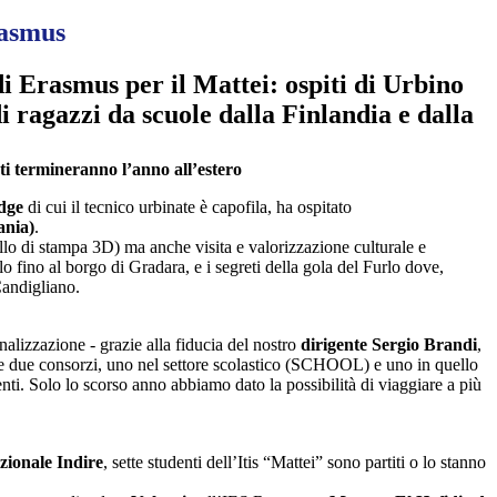
rasmus
 Erasmus per il Mattei: ospiti di Urbino
i ragazzi da scuole dalla Finlandia e dalla
ati termineranno l’anno all’estero
dge
di cui il tecnico urbinate è capofila, ha ospitato
ania)
.
llo di stampa 3D) ma anche visita e valorizzazione culturale e
tolo fino al borgo di Gradara, e i segreti della gola del Furlo dove,
Candigliano.
onalizzazione - grazie alla fiducia del nostro
dirigente Sergio Brandi
,
ire due consorzi, uno nel settore scolastico (SCHOOL) e uno in quello
enti. Solo lo scorso anno abbiamo dato la possibilità di viaggiare a più
zionale Indire
, sette studenti dell’Itis “Mattei” sono partiti o lo stanno