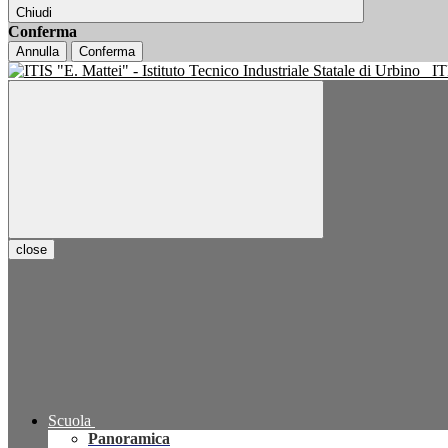
Chiudi
Conferma
Annulla
Conferma
IT
close
Scuola
Panoramica