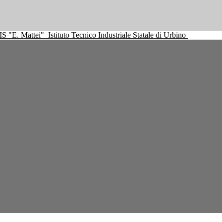
IS "E. Mattei"
Istituto Tecnico Industriale Statale di Urbino