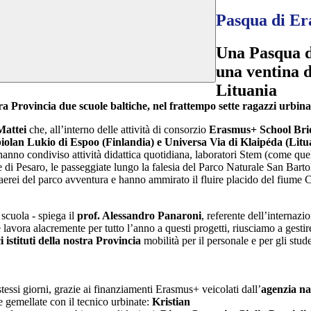
Pasqua di E
Una Pasqua di
una ventina d
Lituania
stra Provincia due scuole baltiche, nel frattempo sette ragazzi urbin
 Mattei
che, all’interno delle attività di consorzio
Erasmus+ School Bri
iolan Lukio di Espoo (Finlandia) e Universa Via di Klaipéda (Litu
anno condiviso attività didattica quotidiana, laboratori Stem (come que
torale di Pesaro, le passeggiate lungo la falesia del Parco Naturale San Bar
i aerei del parco avventura e hanno ammirato il fluire placido del fiume 
 scuola - spiega il
prof. Alessandro Panaroni
, referente dell’internazi
 lavora alacremente per tutto l’anno a questi progetti, riusciamo a gest
i istituti della nostra Provincia
mobilità per il personale e per gli stud
 stessi giorni, grazie ai finanziamenti Erasmus+ veicolati dall’
agenzia na
re gemellate con il tecnico urbinate:
Kristian