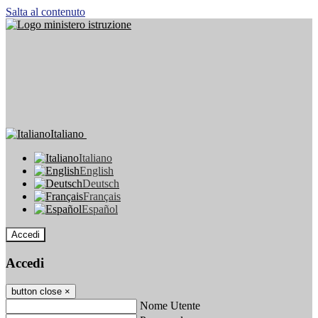
Salta al contenuto
Italiano
Italiano
English
Deutsch
Français
Español
Accedi
Accedi
button close
×
Nome Utente