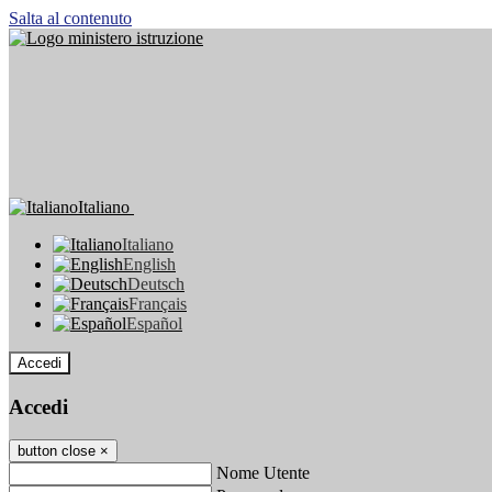
Salta al contenuto
Italiano
Italiano
English
Deutsch
Français
Español
Accedi
Accedi
button close
×
Nome Utente