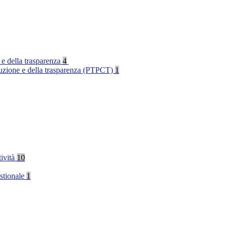
 e della trasparenza
4
rruzione e della trasparenza (PTPCT)
1
tività
10
stionale
1