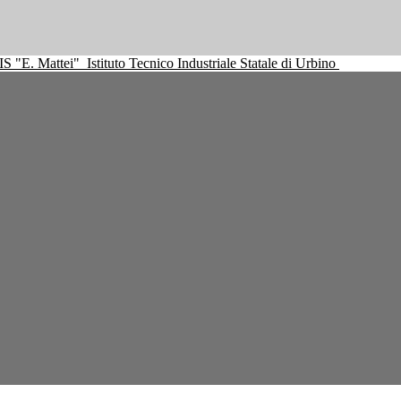
IS "E. Mattei"
Istituto Tecnico Industriale Statale di Urbino