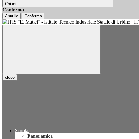
Chiudi
Conferma
Annulla
Conferma
IT
close
Scuola
Panoramica