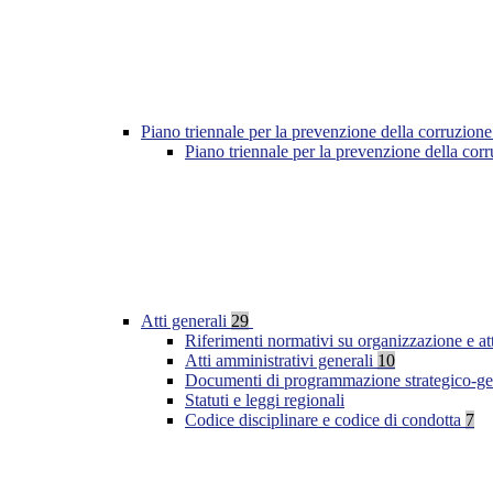
Piano triennale per la prevenzione della corruzione
Piano triennale per la prevenzione della co
Atti generali
29
Riferimenti normativi su organizzazione e at
Atti amministrativi generali
10
Documenti di programmazione strategico-ge
Statuti e leggi regionali
Codice disciplinare e codice di condotta
7