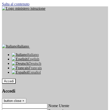
Salta al contenuto
Italiano
Italiano
English
Deutsch
Français
Español
Accedi
Accedi
button close
×
Nome Utente