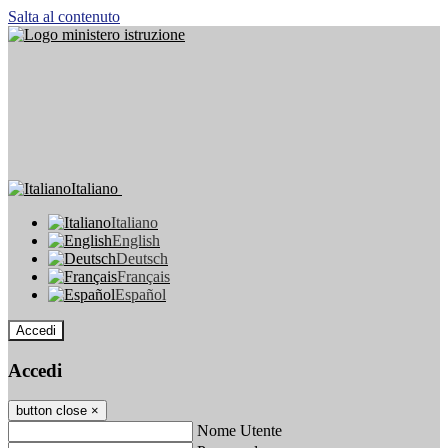
Salta al contenuto
Italiano
Italiano
English
Deutsch
Français
Español
Accedi
Accedi
button close
×
Nome Utente