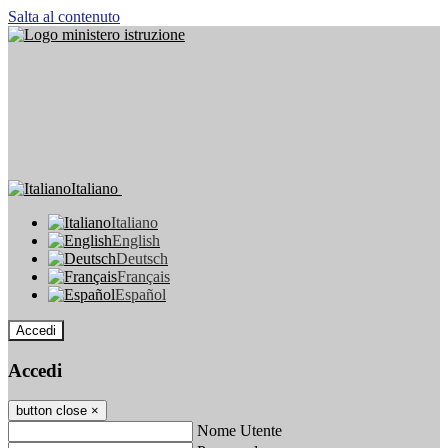
Salta al contenuto
Italiano
Italiano
English
Deutsch
Français
Español
Accedi
Accedi
button close
×
Nome Utente