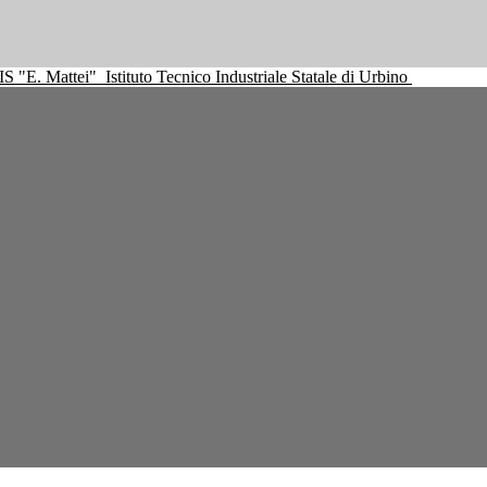
IS "E. Mattei"
Istituto Tecnico Industriale Statale di Urbino