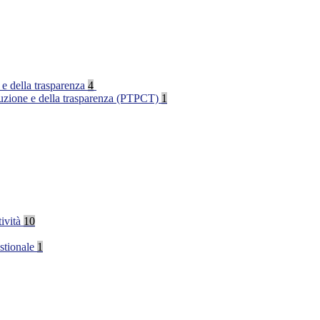
 e della trasparenza
4
rruzione e della trasparenza (PTPCT)
1
tività
10
stionale
1