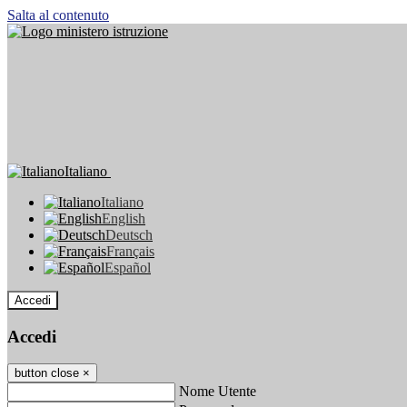
Salta al contenuto
Italiano
Italiano
English
Deutsch
Français
Español
Accedi
Accedi
button close
×
Nome Utente