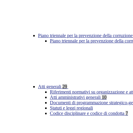
Piano triennale per la prevenzione della corruzione
Piano triennale per la prevenzione della co
Atti generali
29
Riferimenti normativi su organizzazione e at
Atti amministrativi generali
10
Documenti di programmazione strategico-ge
Statuti e leggi regionali
Codice disciplinare e codice di condotta
7