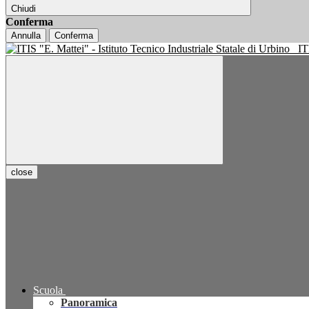
Chiudi
Conferma
Annulla
Conferma
IT
close
Scuola
Panoramica