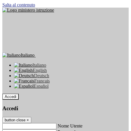
Salta al contenuto
Italiano
Italiano
English
Deutsch
Français
Español
Accedi
Accedi
button close
×
Nome Utente