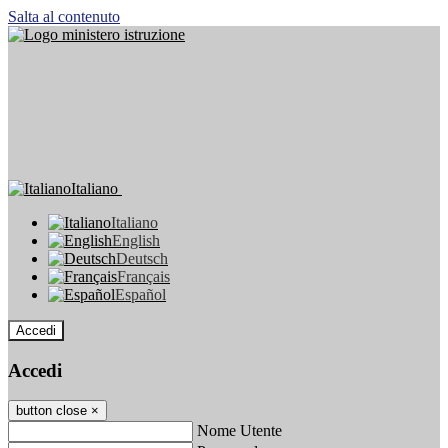
Salta al contenuto
Italiano
Italiano
English
Deutsch
Français
Español
Accedi
Accedi
button close
×
Nome Utente