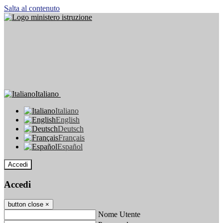
Salta al contenuto
Italiano
Italiano
English
Deutsch
Français
Español
Accedi
Accedi
button close
×
Nome Utente