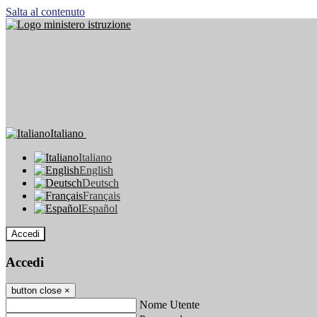
Salta al contenuto
Italiano
Italiano
English
Deutsch
Français
Español
Accedi
Accedi
button close
×
Nome Utente