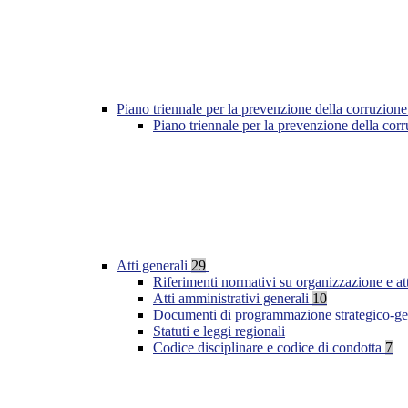
Piano triennale per la prevenzione della corruzione
Piano triennale per la prevenzione della co
Atti generali
29
Riferimenti normativi su organizzazione e at
Atti amministrativi generali
10
Documenti di programmazione strategico-ge
Statuti e leggi regionali
Codice disciplinare e codice di condotta
7