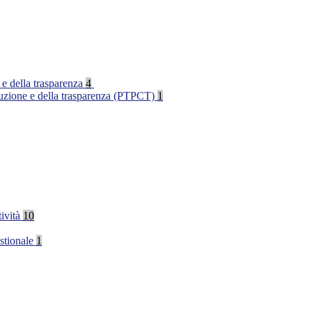
 e della trasparenza
4
rruzione e della trasparenza (PTPCT)
1
tività
10
stionale
1