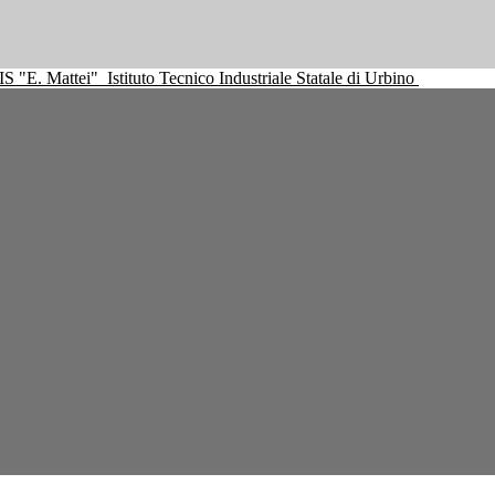
IS "E. Mattei"
Istituto Tecnico Industriale Statale di Urbino