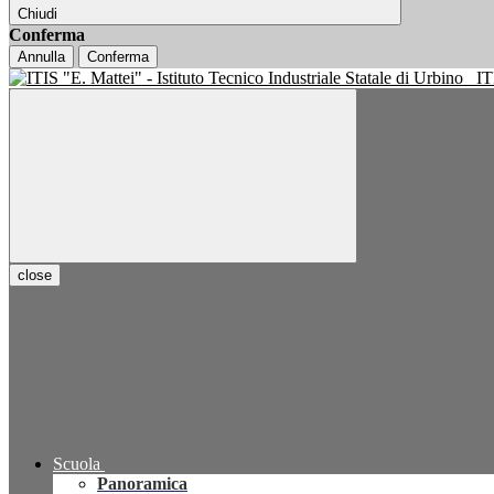
Chiudi
Conferma
Annulla
Conferma
IT
close
Scuola
Panoramica