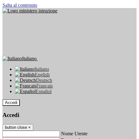
Salta al contenuto
Italiano
Italiano
English
Deutsch
Français
Español
Accedi
Accedi
button close
×
Nome Utente