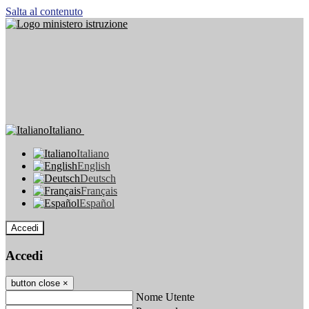
Salta al contenuto
Italiano
Italiano
English
Deutsch
Français
Español
Accedi
Accedi
button close
×
Nome Utente