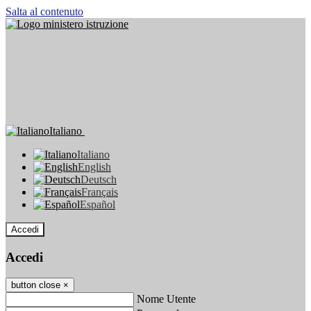
Salta al contenuto
Italiano
Italiano
English
Deutsch
Français
Español
Accedi
Accedi
button close
×
Nome Utente