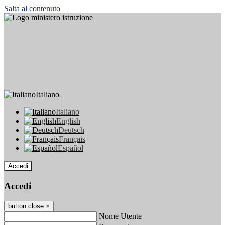
Salta al contenuto
Italiano
Italiano
English
Deutsch
Français
Español
Accedi
Accedi
button close
×
Nome Utente