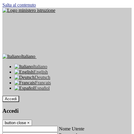
Salta al contenuto
Italiano
Italiano
English
Deutsch
Français
Español
Accedi
Accedi
button close
×
Nome Utente