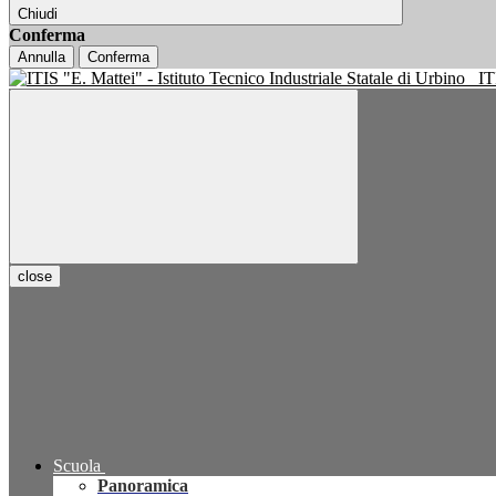
Chiudi
Conferma
Annulla
Conferma
IT
close
Scuola
Panoramica