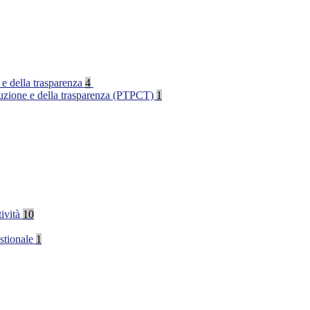
 e della trasparenza
4
rruzione e della trasparenza (PTPCT)
1
tività
10
stionale
1