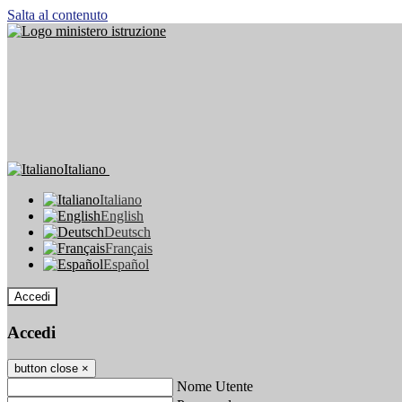
Salta al contenuto
Italiano
Italiano
English
Deutsch
Français
Español
Accedi
Accedi
button close
×
Nome Utente