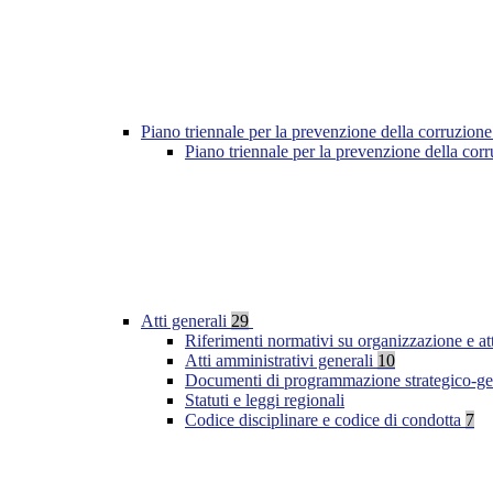
Piano triennale per la prevenzione della corruzione
Piano triennale per la prevenzione della co
Atti generali
29
Riferimenti normativi su organizzazione e at
Atti amministrativi generali
10
Documenti di programmazione strategico-ge
Statuti e leggi regionali
Codice disciplinare e codice di condotta
7