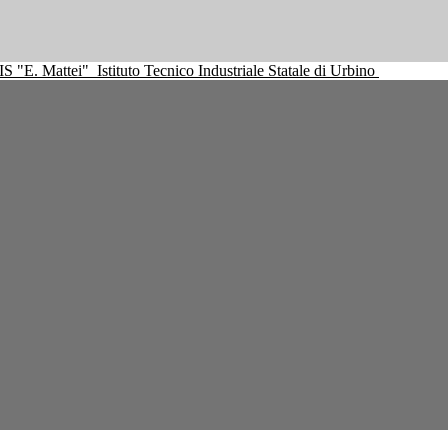
IS "E. Mattei"
Istituto Tecnico Industriale Statale di Urbino