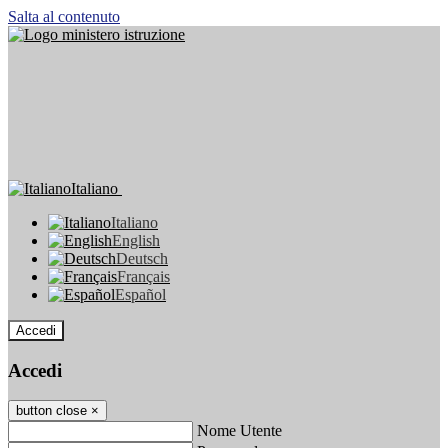
Salta al contenuto
Italiano
Italiano
English
Deutsch
Français
Español
Accedi
Accedi
button close
×
Nome Utente