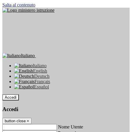
Salta al contenuto
Italiano
Italiano
English
Deutsch
Français
Español
Accedi
Accedi
button close
×
Nome Utente