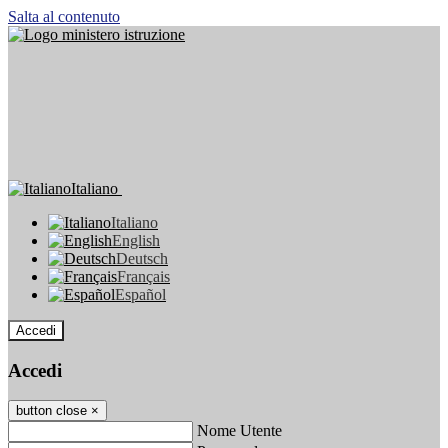
Salta al contenuto
Italiano
Italiano
English
Deutsch
Français
Español
Accedi
Accedi
button close
×
Nome Utente