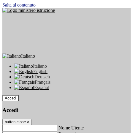
Salta al contenuto
Italiano
Italiano
English
Deutsch
Français
Español
Accedi
Accedi
button close
×
Nome Utente