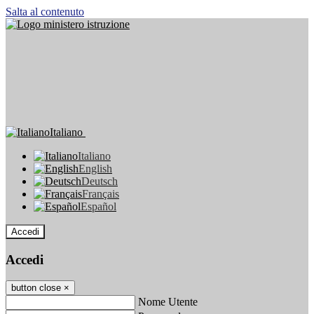
Salta al contenuto
Italiano
Italiano
English
Deutsch
Français
Español
Accedi
Accedi
button close
×
Nome Utente