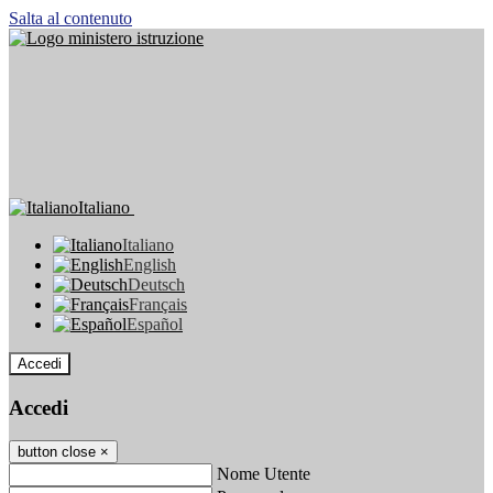
Salta al contenuto
Italiano
Italiano
English
Deutsch
Français
Español
Accedi
Accedi
button close
×
Nome Utente