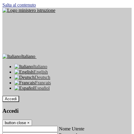
Salta al contenuto
Italiano
Italiano
English
Deutsch
Français
Español
Accedi
Accedi
button close
×
Nome Utente